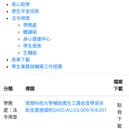
安心助學
學生平安保險
法令規章
學務處
體課組
身心健康中心
學生宿舍
生輔組
表單下載
學生事務與輔導工作經費
檔案
分類
標題
下載
學務
南開科技大學補助僑生工讀金及學習扶
點
處：法
助金實施細則SA00.AU.03.009.104.001
我
令規章
下
載