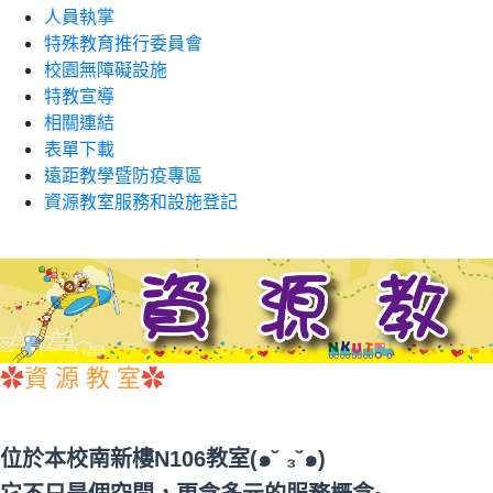
人員執掌
特殊教育推行委員會
校園無障礙設施
特教宣導
相關連結
表單下載
遠距教學暨防疫專區
資源教室服務和設施登記
✿
✿
資 源 教 室
位於本校南新樓N106教室(๑˘ ₃˘๑)