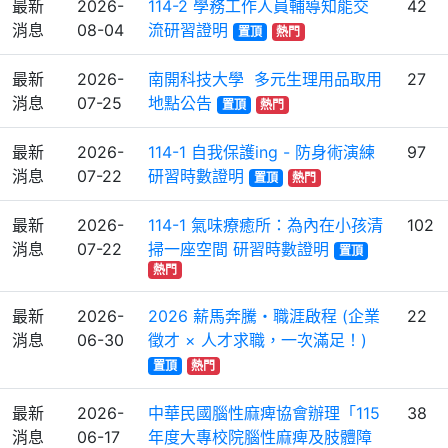
最新
2026-
114-2 學務工作人員輔導知能交
42
消息
08-04
流研習證明
置頂
熱門
最新
2026-
南開科技大學 多元生理用品取用
27
消息
07-25
地點公告
置頂
熱門
最新
2026-
114-1 自我保護ing - 防身術演練
97
消息
07-22
研習時數證明
置頂
熱門
最新
2026-
114-1 氣味療癒所：為內在小孩清
102
消息
07-22
掃一座空間 研習時數證明
置頂
熱門
最新
2026-
2026 薪馬奔騰・職涯啟程 (企業
22
消息
06-30
徵才 × 人才求職，一次滿足！)
置頂
熱門
最新
2026-
中華民國腦性麻痺協會辦理「115
38
消息
06-17
年度大專校院腦性麻痺及肢體障